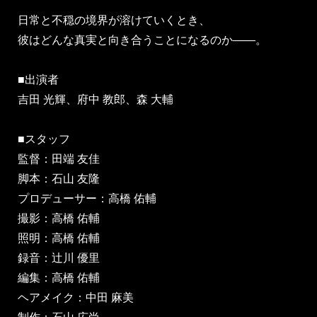
日常と不穏の境界が溶けていくとき、
彼はどんな真実と向き合うことになるのか――。
■出演者
吉田 光輝、府中 教郎、森 大輔
■スタッフ
監督：田端 友佳
脚本：石山 友隆
プロデューサー：高橋 佑輔
撮影：高橋 佑輔
照明：高橋 佑輔
録音：辻川 優里
編集：高橋 佑輔
ヘアメイク：中田 麻美