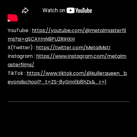
YouTube :‪
https://youtube.com/@metalmasterfil
ms?si=gSCAYmN9PU2RIHXH
X(Twitter) :‪
https://twitter.com/MetalMstr
Instagram :
https://www.instagram.com/metalm
asterfilms/
TikTok :
https://www.tiktok.com/@kullerqueen_b
eyondschool?_t=ZS-8yGnn1b8hZx&_r=1